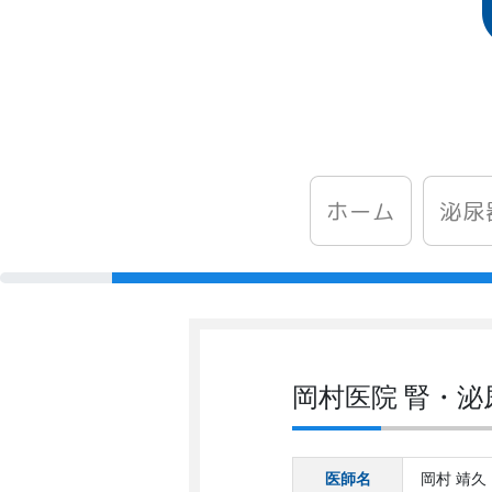
泌尿
ホーム
岡村医院 腎・
医師名
岡村 靖久