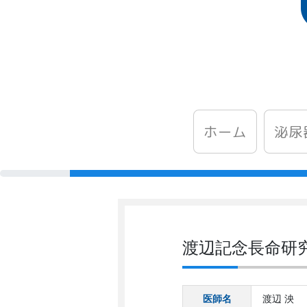
泌尿
ホーム
渡辺記念長命研
医師名
渡辺 泱